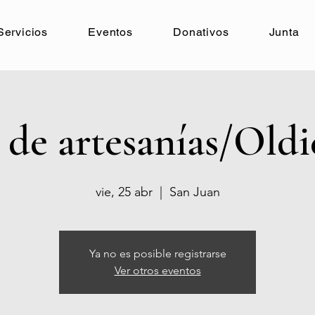
Servicios
Eventos
Donativos
Junta
 de artesanías/Oldi
vie, 25 abr
  |  
San Juan
Ya no es posible registrarse
Ver otros eventos