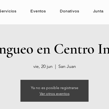
Servicios
Eventos
Donativos
Junta
angueo en Centro In
vie, 20 jun
  |  
San Juan
Ya no es posible registrarse
Ver otros eventos